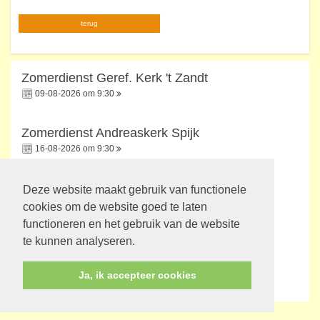
terug
Zomerdienst Geref. Kerk 't Zandt
09-08-2026 om 9:30
Zomerdienst Andreaskerk Spijk
16-08-2026 om 9:30
Voorbereiding H.A.
Deze website maakt gebruik van functionele
23-08-2026 om 9:30
cookies om de website goed te laten
functioneren en het gebruik van de website
te kunnen analyseren.
H.A.
30-08-2026 om 9:30
Ja, ik accepteer cookies