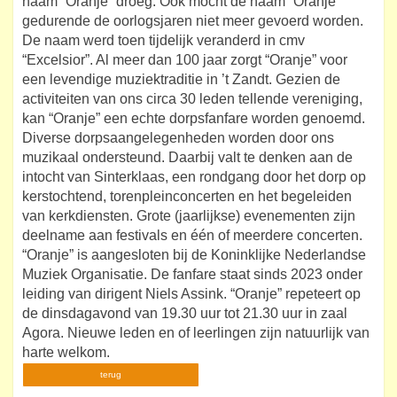
naam “Oranje” droeg. Ook mocht de naam “Oranje”
gedurende de oorlogsjaren niet meer gevoerd worden.
De naam werd toen tijdelijk veranderd in cmv
“Excelsior”. Al meer dan 100 jaar zorgt “Oranje” voor
een levendige muziektraditie in ’t Zandt. Gezien de
activiteiten van ons circa 30 leden tellende vereniging,
kan “Oranje” een echte dorpsfanfare worden genoemd.
Diverse dorpsaangelegenheden worden door ons
muzikaal ondersteund. Daarbij valt te denken aan de
intocht van Sinterklaas, een rondgang door het dorp op
kerstochtend, torenpleinconcerten en het begeleiden
van kerkdiensten. Grote (jaarlijkse) evenementen zijn
deelname aan festivals en één of meerdere concerten.
“Oranje” is aangesloten bij de Koninklijke Nederlandse
Muziek Organisatie. De fanfare staat sinds 2023 onder
leiding van dirigent Niels Assink. “Oranje” repeteert op
de dinsdagavond van 19.30 uur tot 21.30 uur in zaal
Agora. Nieuwe leden en of leerlingen zijn natuurlijk van
harte welkom.
terug