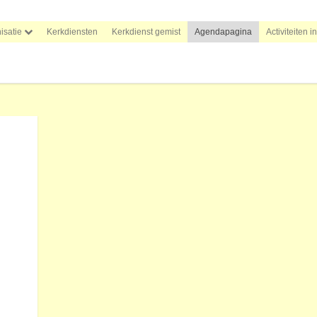
isatie
Kerkdiensten
Kerkdienst gemist
Agendapagina
Activiteiten i