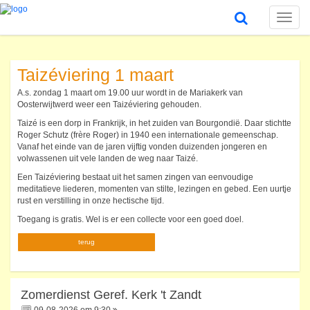
Toggle
naviga
Taizéviering 1 maart
A.s. zondag 1 maart om 19.00 uur wordt in de Mariakerk van
Oosterwijtwerd weer een Taizéviering gehouden.
Taizé is een dorp in Frankrijk, in het zuiden van Bourgondië. Daar stichtte
Roger Schutz (frère Roger) in 1940 een internationale gemeenschap.
Vanaf het einde van de jaren vijftig vonden duizenden jongeren en
volwassenen uit vele landen de weg naar Taizé.
Een Taizéviering bestaat uit het samen zingen van eenvoudige
meditatieve liederen, momenten van stilte, lezingen en gebed. Een uurtje
rust en verstilling in onze hectische tijd.
Toegang is gratis. Wel is er een collecte voor een goed doel.
terug
Zomerdienst Geref. Kerk 't Zandt