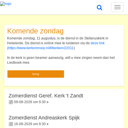
Toggle
naviga
Komende zondag
Komende zondag, 11 augustus, is de dienst in de Stefanuskerk in
Holwierde. De dienst is online mee te luisteren via de
deze link
(
https://www.kerkomroep.nl/#/kerken/22011
)
In de kerk is geen beamer aanwezig, wilt u mee zingen neem dan het
Liedboek mee.
terug
Zomerdienst Geref. Kerk 't Zandt
09-08-2026 om 9:30
Zomerdienst Andreaskerk Spijk
16-08-2026 om 9:30