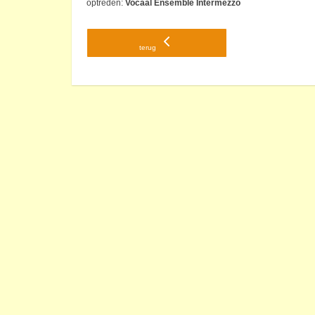
optreden:
Vocaal Ensemble Intermezzo
terug