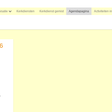
isatie
Kerkdiensten
Kerkdienst gemist
Agendapagina
Activiteiten i
6
e