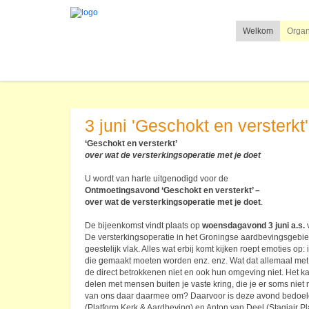
Welkom
Organ
3 juni 'Geschokt en versterkt'
‘Geschokt en versterkt’
over wat de versterkingsoperatie met je doet
U wordt van harte uitgenodigd voor de
Ontmoetingsavond ‘Geschokt en versterkt’ –
over wat de versterkingsoperatie met je doet
.
De bijeenkomst vindt plaats op
woensdagavond 3 juni a.s.
v
De versterkingsoperatie in het Groningse aardbevingsgebie
geestelijk vlak. Alles wat erbij komt kijken roept emoties op:
die gemaakt moeten worden enz. enz. Wat dat allemaal met 
de direct betrokkenen niet en ook hun omgeving niet. Het ka
delen met mensen buiten je vaste kring, die je er soms niet 
van ons daar daarmee om? Daarvoor is deze avond bedoeld
(Platform Kerk & Aardbeving) en Anton van Deel (Stagiair P