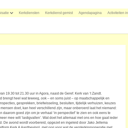
isatie
Kerkdiensten
Kerkdienst gemist
Agendapagina
Activiteiten i
an 19.30 tot 21.30 uur in Agora, naast de Geref. Kerk van ‘t Zandt.
d brengt heel wat teweeg, ook – en soms juist – op maatschappelijk en
 inspecties, gesprekken, briefwisseling, besluiten, tijdelijk verhuizen, keuzes
mensen doet, kan heel verschillend zijn, maar onberoerd laat het niemand:
n daarom goed zijn om je verhaal ‘in perspectief’ te zien en ook eens te
meer mee wilt ‘lastigvallen’. Wat doet het allemaal met ons en hoe gaat ieder
. De avond wordt voorbereid, opgezet en ingeleid door Jako Jellema
latform Kerk & Aardbeving), met oog voor wat de versterkingsoperatie met