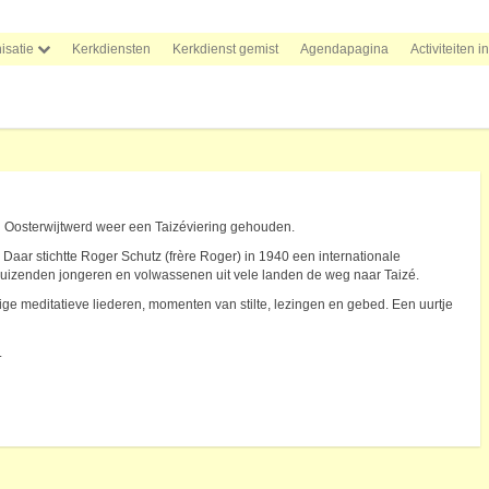
isatie
Kerkdiensten
Kerkdienst gemist
Agendapagina
Activiteiten i
n Oosterwijtwerd weer een Taizéviering gehouden.
. Daar stichtte Roger Schutz (frère Roger) in 1940 een internationale
duizenden jongeren en volwassenen uit vele landen de weg naar Taizé.
ge meditatieve liederen, momenten van stilte, lezingen en gebed. Een uurtje
.