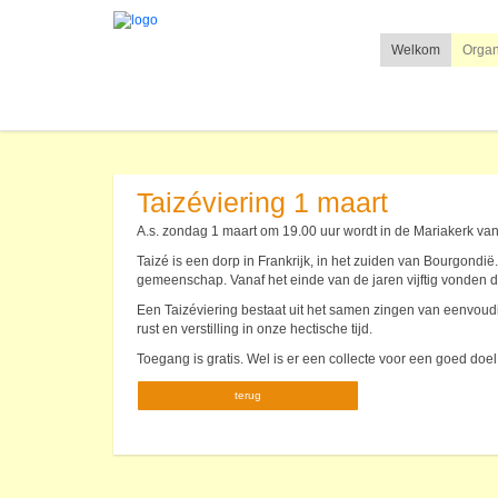
Welkom
Organ
Taizéviering 1 maart
A.s. zondag 1 maart om 19.00 uur wordt in de Mariakerk va
Taizé is een dorp in Frankrijk, in het zuiden van Bourgondië
gemeenschap. Vanaf het einde van de jaren vijftig vonden 
Een Taizéviering bestaat uit het samen zingen van eenvoudi
rust en verstilling in onze hectische tijd.
Toegang is gratis. Wel is er een collecte voor een goed doel
terug